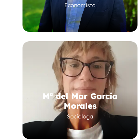
Economista
Mª del Mar García
Morales
Socióloga