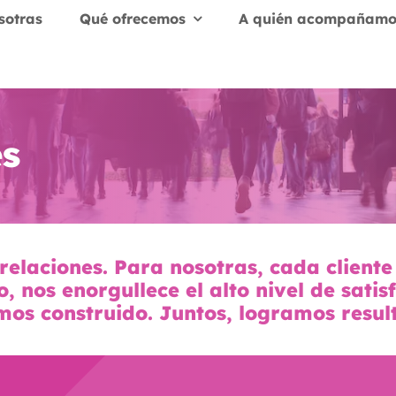
sotras
Qué ofrecemos
A quién acompañamo
s
elaciones. Para nosotras, cada cliente
, nos enorgullece el alto nivel de sati
mos construido. Juntos, logramos resul