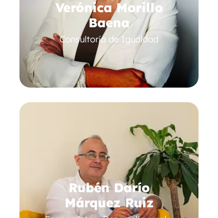
Verónica Morillo
Baena
Consultoría de Igualdad
Rubén Darío
Márquez Ruiz