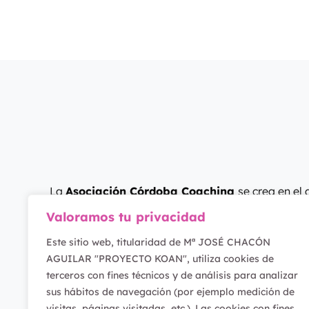
La
Asociación Córdoba Coaching
se crea en el
auspiciar proyectos de desarrollo y cambio dentr
Valoramos tu privacidad
Instituciones de carácter público o no gubername
Este sitio web, titularidad de Mª JOSÉ CHACÓN
el prisma del acompañamiento, tocando disciplin
AGUILAR "PROYECTO KOAN", utiliza cookies de
en lo que denominamos Coaching.
terceros con fines técnicos y de análisis para analizar
sus hábitos de navegación (por ejemplo medición de
visitas, páginas visitadas, etc.). Las cookies con fines