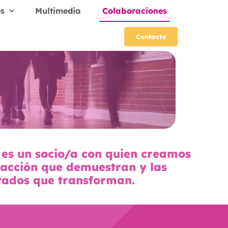
s
Multimedia
Colaboraciones
Contacto
 es un socio/a con quien creamos
sfacción que demuestran y las
tados que transforman.