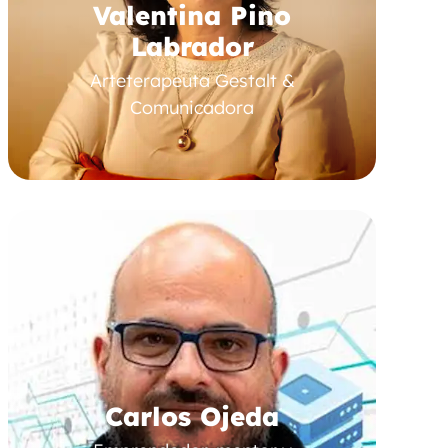
Valentina Pino
Labrador
Arteterapeuta Gestalt &
Comunicadora
Carlos Ojeda