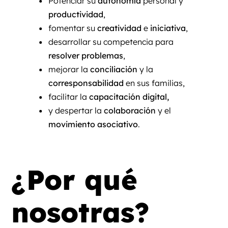
Potenciar su
autonomía
personal y
productividad
,
fomentar su
creatividad
e
iniciativa
,
desarrollar su competencia para
resolver problemas
,
mejorar la
conciliación
y la
corresponsabilidad
en sus familias,
facilitar la
capacitación digital,
y despertar la
colaboración
y el
movimiento asociativo
.
¿Por qué
nosotras?