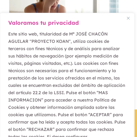
Valoramos tu privacidad
Este sitio web, titularidad de Mª JOSÉ CHACÓN
AGUILAR "PROYECTO KOAN", utiliza cookies de
terceros con fines técnicos y de análisis para analizar
febrero 16, 2022
sus hábitos de navegación (por ejemplo medición de
¿Vives o te preocupas?
visitas, páginas visitadas, etc.). Las cookies con fines
técnicos son necesarias para el funcionamiento y la
prestación de los servicios ofrecidos en el mismo, las
cuales se encuentran excluidas del ámbito de aplicación
del artículo 22.2 de la LSSI. Pulse el botón “MAS
INFORMACION” para acceder a nuestra Política de
Cookies y obtener información ampliada sobre las
cookies que utilizamos. Pulse el botón “ACEPTAR” para
confirmar que ha leído y acepta todas las cookies. Pulse
el botón “RECHAZAR” para confirmar que rechaza
todas las cookies. Si desea configurar