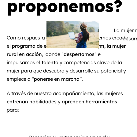
proponemos?
La mujer 
Como respuesta a estas necesidades, hemos creado
desarr
el
programa de entrenamiento Habil Gym, la mujer
rural en acción
, donde “
despertamos
” e
impulsamos el
talento
y competencias clave de la
mujer para que descubra y desarrolle su potencial y
empiece a
“ponerse en marcha”.
A través de nuestro acompañamiento, las mujeres
entrenan habilidades
y
aprenden herramientas
para: