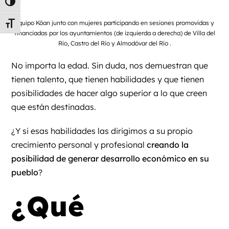
Alternar alto contraste
Equipo Kōan junto con mujeres participando en sesiones promovidas y
Alternar tamaño de letra
financiadas por los ayuntamientos (de izquierda a derecha) de Villa del
Río, Castro del Río y Almodóvar del Río .
No importa la edad. Sin duda, nos demuestran que
tienen talento, que tienen habilidades y que tienen
posibilidades de hacer algo superior a lo que creen
que están destinadas.
¿Y si esas habilidades las dirigimos a su propio
crecimiento personal y profesional
creando la
posibilidad de generar desarrollo económico en su
pueblo
?
¿Qué