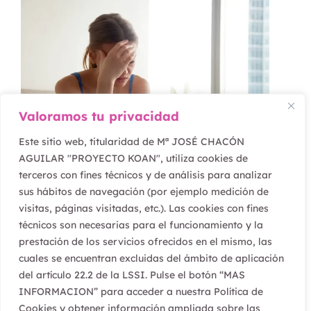
Valoramos tu privacidad
Este sitio web, titularidad de Mª JOSÉ CHACÓN
AGUILAR "PROYECTO KOAN", utiliza cookies de
terceros con fines técnicos y de análisis para analizar
febrero 16, 2022
sus hábitos de navegación (por ejemplo medición de
visitas, páginas visitadas, etc.). Las cookies con fines
¿Vives o te preocupas?
técnicos son necesarias para el funcionamiento y la
prestación de los servicios ofrecidos en el mismo, las
cuales se encuentran excluidas del ámbito de aplicación
del artículo 22.2 de la LSSI. Pulse el botón “MAS
INFORMACION” para acceder a nuestra Política de
Cookies y obtener información ampliada sobre las