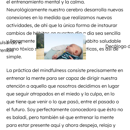
el entrenamiento mental y la calma.
Neurológicamente nuestro cerebro desarrolla nuevas
conexiones en la medida que realizamos nuevas
actividades, de ahí que la única forma de instaurar
cambios de hábitos en nuestro día a día sea sencilla
y llanamente practicarlos. Tanto un hábito saludable
ulsando el
Decálogo 
como tóxico se hace fuerte si lo practicas, es así de
tenible
simple.
La práctica del mindfulness consiste precisamente en
entrenar la mente para ser capaz de dirigir nuestra
atención a aquello que nosotros decidimos en lugar
que seguir atrapados en el miedo y la culpa, en lo
que tiene que venir o lo que pasó, entre el pasado o
el futuro. Soy perfectamente conocedora que ésto no
es baladí, pero también sé que entrenar la mente
para estar presente aquí y ahora despeja, relaja y