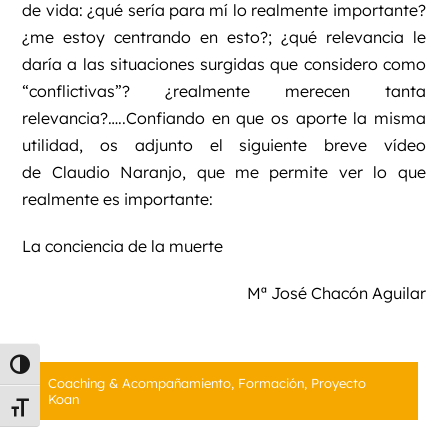
de vida: ¿qué sería para mí lo realmente importante?
¿me estoy centrando en esto?; ¿qué relevancia le
daría a las situaciones surgidas que considero como
“conflictivas”? ¿realmente merecen tanta
relevancia?…..Confiando en que os aporte la misma
utilidad, os adjunto el siguiente breve vídeo
de
Claudio Naranjo
, que me permite ver lo que
realmente es importante:
La conciencia de la muerte
Mª José Chacón Aguilar
Alternar alto contraste
Coaching & Acompañamiento
,
Formación
,
Proyecto
Koan
Alternar tamaño de letra