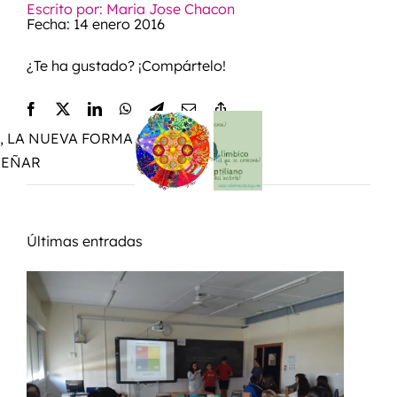
Escrito por: Maria Jose Chacon
Fecha: 14 enero 2016
¿Te ha gustado? ¡Compártelo!
 LA NUEVA FORMA
SEÑAR
Últimas entradas