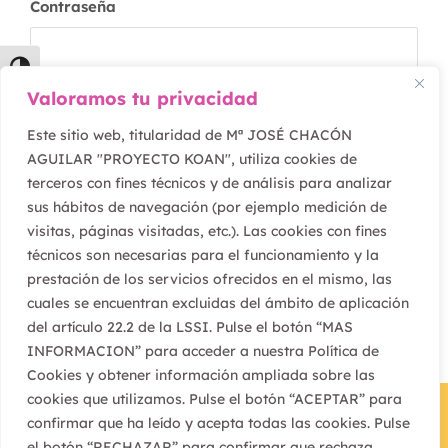
Contraseña
Alternar alto contraste
Valoramos tu privacidad
Mantenerme conectado
Alternar tamaño de letra
Este sitio web, titularidad de Mª JOSÉ CHACÓN
AGUILAR "PROYECTO KOAN", utiliza cookies de
terceros con fines técnicos y de análisis para analizar
sus hábitos de navegación (por ejemplo medición de
¿Has olvidado tu contraseña?
visitas, páginas visitadas, etc.). Las cookies con fines
técnicos son necesarias para el funcionamiento y la
prestación de los servicios ofrecidos en el mismo, las
cuales se encuentran excluidas del ámbito de aplicación
del artículo 22.2 de la LSSI. Pulse el botón “MAS
INFORMACION” para acceder a nuestra Política de
Cookies y obtener información ampliada sobre las
cookies que utilizamos. Pulse el botón “ACEPTAR” para
confirmar que ha leído y acepta todas las cookies. Pulse
el botón “RECHAZAR” para confirmar que rechaza