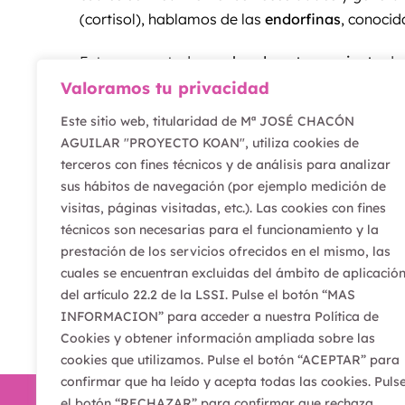
(cortisol), hablamos de las
endorfinas
, conoci
Esto supone todo un
plan de entrenamiento
do
atenderlas son básicas en la consecución de tu
Valoramos tu privacidad
adversidad, las restricciones, el distanciamient
Este sitio web, titularidad de Mª JOSÉ CHACÓN
necesario empezar a actuar. Si estás dispuesto, ¡
AGUILAR "PROYECTO KOAN", utiliza cookies de
terceros con fines técnicos y de análisis para analizar
Y recuerda:
“Nadie está tan ocupado, es cuesti
sus hábitos de navegación (por ejemplo medición de
visitas, páginas visitadas, etc.). Las cookies con fines
técnicos son necesarias para el funcionamiento y la
prestación de los servicios ofrecidos en el mismo, las
cuales se encuentran excluidas del ámbito de aplicació
del artículo 22.2 de la LSSI. Pulse el botón “MAS
INFORMACION” para acceder a nuestra Política de
Cookies y obtener información ampliada sobre las
cookies que utilizamos. Pulse el botón “ACEPTAR” para
confirmar que ha leído y acepta todas las cookies. Puls
el botón “RECHAZAR” para confirmar que rechaza