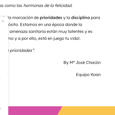
das como las
hormonas de la felicidad.
nde la marcación de
prioridades
y la
disciplina
para
 propósito. Estamos en una época donde la
o y la amenaza sanitaria están muy latentes y es
ánimo y a por ello, está en juego tu vida!.
ón de prioridades”
.
By Mª José Chacón
Equipo Koan
n
e