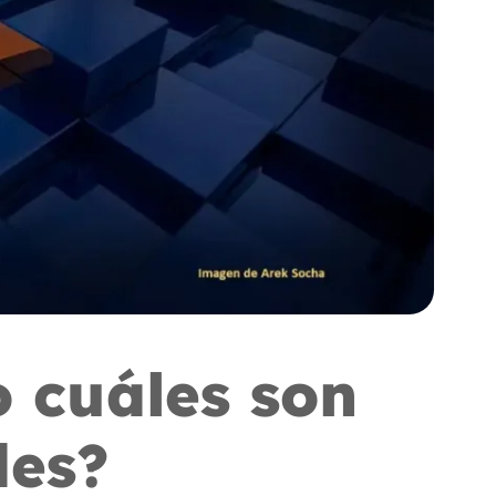
o cuáles son
des?