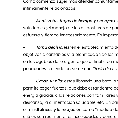
Como comienzo sugerimos atender conjuntament
íntimamente relacionados:
–
Analiza tus fugas de tiempo y energía:
ex
saludables (el manejo de los dispositivos de pa
esfuerzo y tiempo innecesariamente. Es imperat
–
Toma decisiones:
en el establecimiento 
objetivos alcanzables y la planificación de los 
en los agobios de lo urgente que al final crea 
prioridades
teniendo presente que
“toda decisi
–
Carga tu pila:
estas librando una batalla y
permite coger fuerzas, que debe estar dentro d
energía gracias a las relaciones con familiares y
descanso, la alimentación saludable, etc. En p
el
mindfulness y la relajación
como “medida de 
cuáles son realmente tus necesidades y genera 