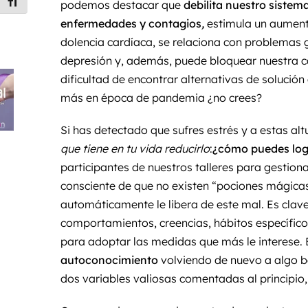
Alternar tamaño de letra
podemos destacar que
debilita nuestro siste
enfermedades y contagios
,
estimula un aumento
dolencia cardíaca, se relaciona con problemas 
depresión y, además, puede bloquear nuestra ca
dificultad de encontrar alternativas de solución
más en época de pandemia ¿no crees?
Si has detectado que sufres estrés y a estas al
que tiene en tu vida reducirlo
:
¿cómo puedes log
participantes de nuestros talleres para gestionar
consciente de que no existen “pociones mágica
automáticamente le libera de este mal. Es clav
comportamientos, creencias, hábitos específico
para adoptar las medidas que más le interese. 
autoconocimiento
volviendo de nuevo a algo b
dos variables valiosas comentadas al principio, 