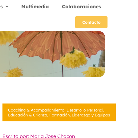
s
Multimedia
Colaboraciones
Contacto
Coaching & Acompañamiento
,
Desarrollo Personal
,
Educación & Crianza
,
Formación
,
Liderazgo y Equipos
Escrito por: Maria Jose Chacon