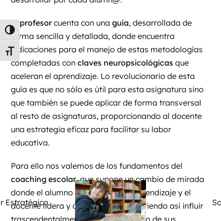
El
profesor
cuenta con una
guía
, desarrollada de
Alternar alto contraste
forma sencilla y detallada, donde encuentra
indicaciones para el manejo de estas metodologías
Alternar tamaño de letra
completadas con
claves neuropsicológicas
que
aceleran el aprendizaje. Lo revolucionario de esta
guía es que no sólo es útil para esta asignatura sino
que también se puede aplicar de forma transversal
al resto de asignaturas, proporcionando al docente
una estrategia eficaz para facilitar su labor
educativa.
Para ello nos valemos de los fundamentos del
coaching escolar
, que supone un cambio de mirada
donde el alumno es el centro del aprendizaje y el
r Estratégico
So
docente lidera y dirige el aula permitiendo así influir
trascendentalmente en el crecimiento de sus