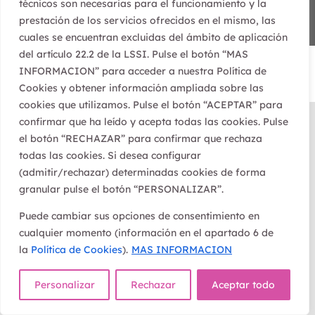
Alternar tamaño de letra
técnicos son necesarias para el funcionamiento y la
Privacidad
|
Política de Cookies
|
Política de Accesibilidad
|
prestación de los servicios ofrecidos en el mismo, las
Diseñada por
Waricreative
| Todos los derechos reservados
cuales se encuentran excluidas del ámbito de aplicación
del artículo 22.2 de la LSSI. Pulse el botón “MAS
INFORMACION” para acceder a nuestra Política de
Cookies y obtener información ampliada sobre las
cookies que utilizamos. Pulse el botón “ACEPTAR” para
confirmar que ha leído y acepta todas las cookies. Pulse
el botón “RECHAZAR” para confirmar que rechaza
todas las cookies. Si desea configurar
(admitir/rechazar) determinadas cookies de forma
granular pulse el botón “PERSONALIZAR”.
Puede cambiar sus opciones de consentimiento en
cualquier momento (información en el apartado 6 de
la
Política de Cookies
).
MAS INFORMACION
Personalizar
Rechazar
Aceptar todo