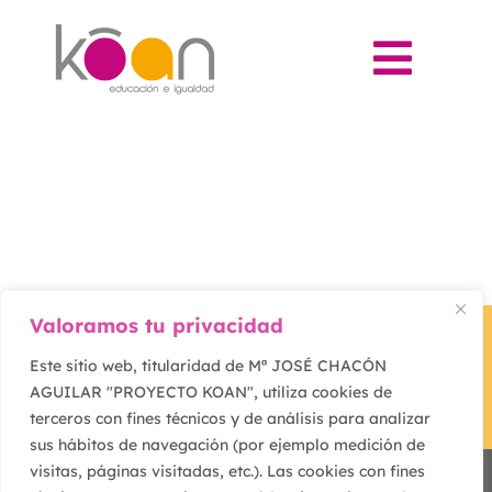
Skip
to
Togg
content
Navi
Nosotras
Qué ofrecemos
A quién acompañamos
Valoramos tu privacidad
Multimedia
Este sitio web, titularidad de Mª JOSÉ CHACÓN
Colaboraciones
AGUILAR "PROYECTO KOAN", utiliza cookies de
terceros con fines técnicos y de análisis para analizar
sus hábitos de navegación (por ejemplo medición de
Alternar alto contraste
Contacto
visitas, páginas visitadas, etc.). Las cookies con fines
Proyecto Koan © Copyright |
Aviso Legal
|
Política de