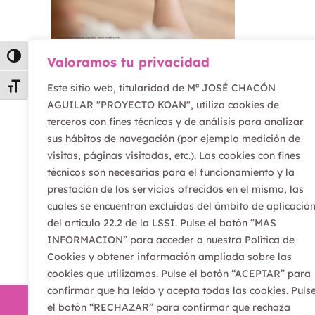
Alternar alto contraste
Valoramos tu privacidad
Vuelta a las
Este sitio web, titularidad de Mª JOSÉ CHACÓN
Alternar tamaño de letra
aulas: una
AGUILAR "PROYECTO KOAN", utiliza cookies de
acogida muy
terceros con fines técnicos y de análisis para analizar
esperada
sus hábitos de navegación (por ejemplo medición de
visitas, páginas visitadas, etc.). Las cookies con fines
técnicos son necesarias para el funcionamiento y la
Leer artículo
prestación de los servicios ofrecidos en el mismo, las
cuales se encuentran excluidas del ámbito de aplicació
del artículo 22.2 de la LSSI. Pulse el botón “MAS
INFORMACION” para acceder a nuestra Política de
Cookies y obtener información ampliada sobre las
cookies que utilizamos. Pulse el botón “ACEPTAR” para
confirmar que ha leído y acepta todas las cookies. Puls
el botón “RECHAZAR” para confirmar que rechaza