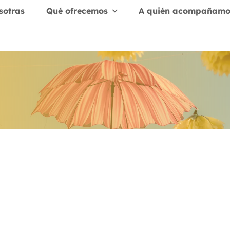
sotras
Qué ofrecemos
A quién acompañamo