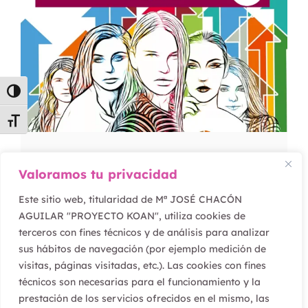
Alternar alto contraste
Alternar tamaño de letra
Sobre el Día Internacional
Valoramos tu privacidad
de la Mujer
Este sitio web, titularidad de Mª JOSÉ CHACÓN
AGUILAR "PROYECTO KOAN", utiliza cookies de
Leer artículo
terceros con fines técnicos y de análisis para analizar
sus hábitos de navegación (por ejemplo medición de
visitas, páginas visitadas, etc.). Las cookies con fines
técnicos son necesarias para el funcionamiento y la
prestación de los servicios ofrecidos en el mismo, las