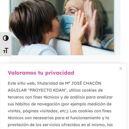
Alternar alto contraste
Alternar tamaño de letra
The importance of Social
Valoramos tu privacidad
and Emotional skills
Este sitio web, titularidad de Mª JOSÉ CHACÓN
AGUILAR "PROYECTO KOAN", utiliza cookies de
Leer artículo
terceros con fines técnicos y de análisis para analizar
sus hábitos de navegación (por ejemplo medición de
visitas, páginas visitadas, etc.). Las cookies con fines
técnicos son necesarias para el funcionamiento y la
prestación de los servicios ofrecidos en el mismo, las