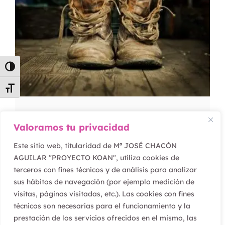
Alternar alto contraste
Alternar tamaño de letra
Los Sistemas y las Personas
Valoramos tu privacidad
¿Quién dirige a quién?
Este sitio web, titularidad de Mª JOSÉ CHACÓN
AGUILAR "PROYECTO KOAN", utiliza cookies de
Leer artículo
terceros con fines técnicos y de análisis para analizar
sus hábitos de navegación (por ejemplo medición de
visitas, páginas visitadas, etc.). Las cookies con fines
técnicos son necesarias para el funcionamiento y la
prestación de los servicios ofrecidos en el mismo, las