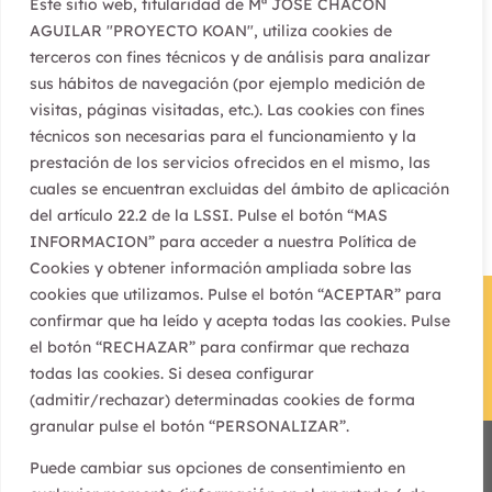
Este sitio web, titularidad de Mª JOSÉ CHACÓN
Found
Alternar alto contraste
AGUILAR "PROYECTO KOAN", utiliza cookies de
terceros con fines técnicos y de análisis para analizar
Alternar tamaño de letra
sus hábitos de navegación (por ejemplo medición de
visitas, páginas visitadas, etc.). Las cookies con fines
técnicos son necesarias para el funcionamiento y la
prestación de los servicios ofrecidos en el mismo, las
cuales se encuentran excluidas del ámbito de aplicación
del artículo 22.2 de la LSSI. Pulse el botón “MAS
INFORMACION” para acceder a nuestra Política de
Cookies y obtener información ampliada sobre las
cookies que utilizamos. Pulse el botón “ACEPTAR” para
confirmar que ha leído y acepta todas las cookies. Pulse
el botón “RECHAZAR” para confirmar que rechaza
todas las cookies. Si desea configurar
(admitir/rechazar) determinadas cookies de forma
granular pulse el botón “PERSONALIZAR”.
Proyecto Koan © Copyright |
Aviso Legal
|
Política de
Puede cambiar sus opciones de consentimiento en
Privacidad
|
Política de Cookies
|
Política de Accesibilidad
|