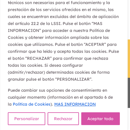
técnicos son necesarias para el funcionamiento y la
prestación de los servicios ofrecidos en el mismo, las
cuales se encuentran excluidas del ámbito de aplicación
del artículo 22.2 de la LSSI. Pulse el botón “MAS
INFORMACION” para acceder a nuestra Política de
Cookies y obtener información ampliada sobre las
cookies que utilizamos. Pulse el botón “ACEPTAR” para
confirmar que ha leído y acepta todas las cookies. Pulse
el botón “RECHAZAR” para confirmar que rechaza
todas las cookies. Si desea configurar
(admitir/rechazar) determinadas cookies de forma
granular pulse el botón “PERSONALIZAR”.
Proyecto Koan © Copyright |
Aviso Legal
|
Política de
Puede cambiar sus opciones de consentimiento en
Privacidad
|
Política de Cookies
|
Política de Accesibilidad
|
cualquier momento (información en el apartado 6 de
Diseñada por
Waricreative
| Todos los derechos reservados
la
Política de Cookies
).
MAS INFORMACION
Personalizar
Rechazar
Aceptar todo