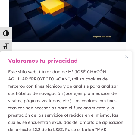
Alternar alto contraste
Alternar tamaño de letra
¿Tienes claro cuáles son tus
Valoramos tu privacidad
prioridades?
Este sitio web, titularidad de Mª JOSÉ CHACÓN
AGUILAR "PROYECTO KOAN", utiliza cookies de
Leer artículo
terceros con fines técnicos y de análisis para analizar
sus hábitos de navegación (por ejemplo medición de
visitas, páginas visitadas, etc.). Las cookies con fines
técnicos son necesarias para el funcionamiento y la
prestación de los servicios ofrecidos en el mismo, las
cuales se encuentran excluidas del ámbito de aplicación
del artículo 22.2 de la LSSI. Pulse el botón “MAS