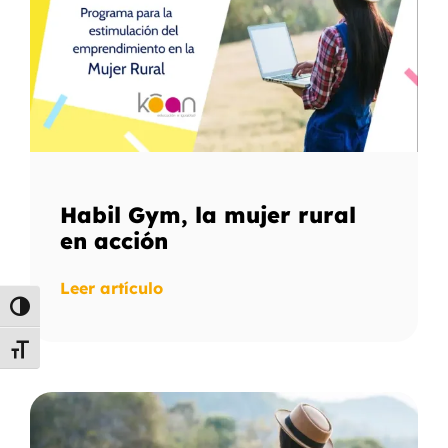
Habil Gym, la mujer rural
en acción
Leer artículo
Alternar alto contraste
Alternar tamaño de letra