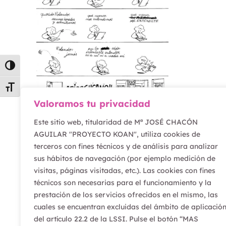
Alternar alto contraste
Alternar tamaño de letra
Valoramos tu privacidad
Este sitio web, titularidad de Mª JOSÉ CHACÓN
AGUILAR "PROYECTO KOAN", utiliza cookies de
“ADIOS
terceros con fines técnicos y de análisis para analizar
GUSANO”
sus hábitos de navegación (por ejemplo medición de
visitas, páginas visitadas, etc.). Las cookies con fines
técnicos son necesarias para el funcionamiento y la
Leer artículo
prestación de los servicios ofrecidos en el mismo, las
cuales se encuentran excluidas del ámbito de aplicació
del artículo 22.2 de la LSSI. Pulse el botón “MAS