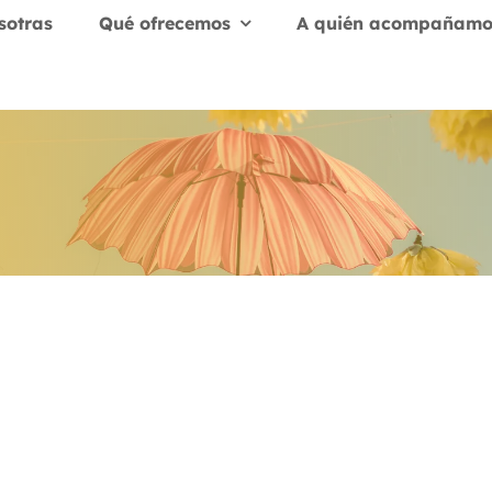
sotras
Qué ofrecemos
A quién acompañamo