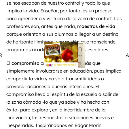
se nos escapan de nuestro control y todo lo que
implica la vida. Enseñar, por tanto, es un proceso
para aprender a vivir fuera de la zona de confort. Los
profesores son, antes que nada,
maestros de vida
porque orientan a sus alumnos a llegar a un destino
de horizonte ilimitado: una
misión
que transciende
programas académicos y exigencias escolares.
R
A
El
compromiso
con esta misión es más que
simplemente involucrarse en educación, pues implica
compartir la vida y no sólo transmitir ideas o
provocar acciones o buenas intenciones. El
compromiso lleva al espíritu de la escuela a salir de
la zona cómoda -lo que ya sabe y ha hecho con
éxito- para explorar, en la incertidumbre de la
innovación, las respuestas a situaciones nuevas e
inesperadas. Inspirándonos en Edgar Morin