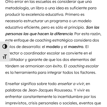
Otro error en las escuelas es considerar que una
metodología, un libro o una idea es suficiente para
producir la excelencia educativa. Primero es
necesario estructurar un programa o un modelo
educativo eficiente, pero es sólo el principio.
Son las
personas las que hacen la diferencia
. Por esta razón,
este enfoque de coaching estratégico considera dos
polos de desarrollo: el
modelo
y el
maestro
. El
Alternar alto contraste
director o coordinador escolar se convierte en el
Alternar tamaño de letra
facilitador y garante de que los dos elementos del
tándem se armonicen con éxito. El
coaching escolar
es la herramienta para integrar todos los factores.
Enseñar significa sobre todo
enseñar a vivir
, en
palabras de Jean-Jacques Rousseau. Y vivir es
enfrentar constantemente la incertidumbre por los
imprevistos, crisis personales o sociales, eventos que