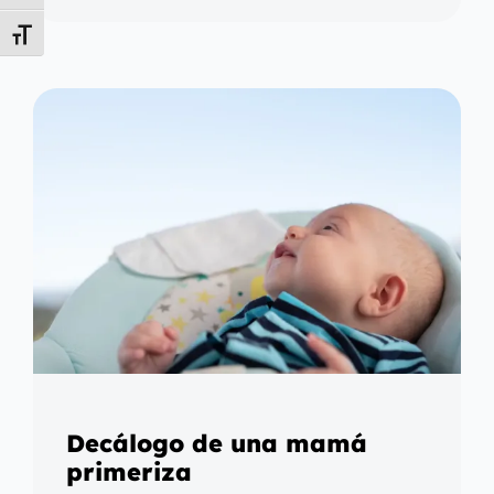
Alternar tamaño de letra
Decálogo de una mamá
primeriza