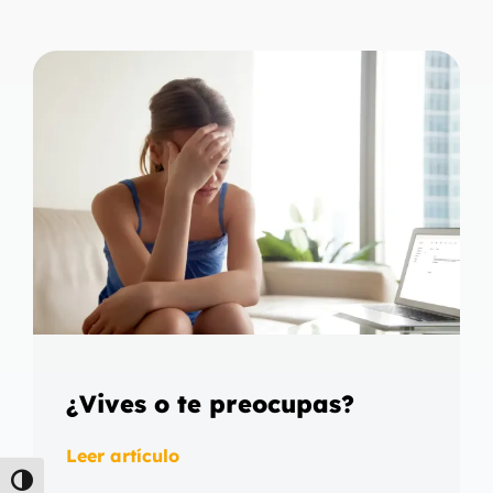
¿Vives o te preocupas?
Leer artículo
Alternar alto contraste