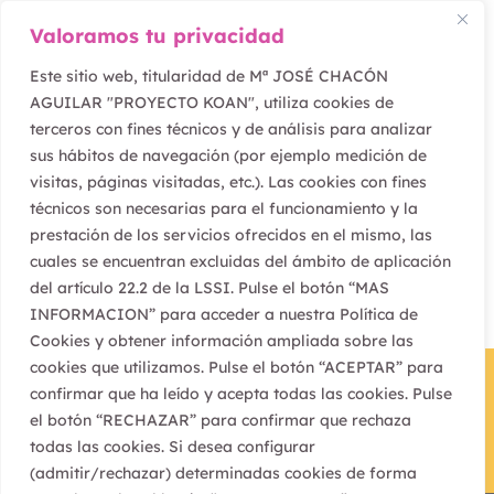
Valoramos tu privacidad
Silencio en las
Este sitio web, titularidad de Mª JOSÉ CHACÓN
AGUILAR "PROYECTO KOAN", utiliza cookies de
aulas
terceros con fines técnicos y de análisis para analizar
sus hábitos de navegación (por ejemplo medición de
visitas, páginas visitadas, etc.). Las cookies con fines
Ver más
técnicos son necesarias para el funcionamiento y la
prestación de los servicios ofrecidos en el mismo, las
cuales se encuentran excluidas del ámbito de aplicación
del artículo 22.2 de la LSSI. Pulse el botón “MAS
INFORMACION” para acceder a nuestra Política de
Cookies y obtener información ampliada sobre las
cookies que utilizamos. Pulse el botón “ACEPTAR” para
confirmar que ha leído y acepta todas las cookies. Pulse
el botón “RECHAZAR” para confirmar que rechaza
todas las cookies. Si desea configurar
(admitir/rechazar) determinadas cookies de forma