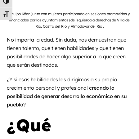
Alternar alto contraste
Equipo Kōan junto con mujeres participando en sesiones promovidas y
Alternar tamaño de letra
financiadas por los ayuntamientos (de izquierda a derecha) de Villa del
Río, Castro del Río y Almodóvar del Río .
No importa la edad. Sin duda, nos demuestran que
tienen talento, que tienen habilidades y que tienen
posibilidades de hacer algo superior a lo que creen
que están destinadas.
¿Y si esas habilidades las dirigimos a su propio
crecimiento personal y profesional
creando la
posibilidad de generar desarrollo económico en su
pueblo
?
¿Qué