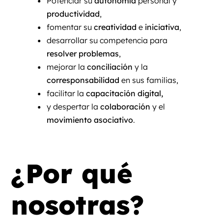
Potenciar su
autonomía
personal y
productividad
,
fomentar su
creatividad
e
iniciativa
,
desarrollar su competencia para
resolver problemas
,
mejorar la
conciliación
y la
corresponsabilidad
en sus familias,
facilitar la
capacitación digital,
y despertar la
colaboración
y el
movimiento asociativo
.
¿Por qué
nosotras?