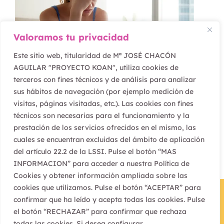
Valoramos tu privacidad
Este sitio web, titularidad de Mª JOSÉ CHACÓN
AGUILAR "PROYECTO KOAN", utiliza cookies de
terceros con fines técnicos y de análisis para analizar
febrero 16, 2022
sus hábitos de navegación (por ejemplo medición de
¿Vives o te preocupas?
visitas, páginas visitadas, etc.). Las cookies con fines
técnicos son necesarias para el funcionamiento y la
prestación de los servicios ofrecidos en el mismo, las
cuales se encuentran excluidas del ámbito de aplicación
del artículo 22.2 de la LSSI. Pulse el botón “MAS
INFORMACION” para acceder a nuestra Política de
Cookies y obtener información ampliada sobre las
cookies que utilizamos. Pulse el botón “ACEPTAR” para
confirmar que ha leído y acepta todas las cookies. Pulse
el botón “RECHAZAR” para confirmar que rechaza
todas las cookies. Si desea configurar