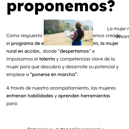
proponemos?
La mujer 
Como respuesta a estas necesidades, hemos creado
desarr
el
programa de entrenamiento Habil Gym, la mujer
rural en acción
, donde “
despertamos
” e
impulsamos el
talento
y competencias clave de la
mujer para que descubra y desarrolle su potencial y
empiece a
“ponerse en marcha”.
A través de nuestro acompañamiento, las mujeres
entrenan habilidades
y
aprenden herramientas
para: