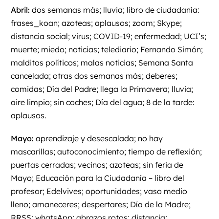
Abril:
dos semanas más; lluvia; libro de ciudadanía:
frases_koan; azoteas; aplausos; zoom; Skype;
distancia social; virus; COVID-19; enfermedad; UCI’s;
muerte; miedo; noticias; telediario; Fernando Simón;
malditos políticos; malas noticias; Semana Santa
cancelada; otras dos semanas más; deberes;
comidas; Día del Padre; llega la Primavera; lluvia;
aire limpio; sin coches; Día del agua; 8 de la tarde:
aplausos.
Mayo:
aprendizaje y desescalada; no hay
mascarillas; autoconocimiento; tiempo de reflexión;
puertas cerradas; vecinos; azoteas; sin feria de
Mayo; Educación para la Ciudadanía – libro del
profesor; Edelvives; oportunidades; vaso medio
lleno; amaneceres; despertares; Día de la Madre;
RRSS; whatsApp; abrazos rotos; distancia;