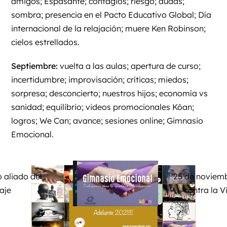
amigos; Espasante; contagios; riesgo; dudas;
sombra; presencia en el Pacto Educativo Global; Día
internacional de la relajación; muere Ken Robinson;
cielos estrellados.
Septiembre:
vuelta a las aulas; apertura de curso;
incertidumbre; improvisación; críticas; miedos;
sorpresa; desconcierto; nuestros hijos; economía vs
sanidad; equilibrio; videos promocionales Kōan;
logros; We Can; avance; sesiones online; Gimnasio
Emocional.
o aliado del
25 de noviemb
aje
contra la V