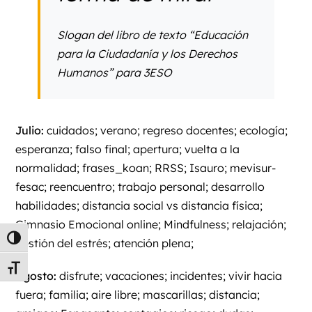
Slogan del libro de texto “Educación
para la Ciudadanía y los Derechos
Humanos” para 3ESO
Julio:
cuidados; verano; regreso docentes; ecología;
esperanza; falso final; apertura; vuelta a la
normalidad; frases_koan; RRSS; Isauro; mevisur-
fesac; reencuentro; trabajo personal; desarrollo
habilidades; distancia social vs distancia física;
Gimnasio Emocional online; Mindfulness; relajación;
Alternar alto contraste
gestión del estrés; atención plena;
Alternar tamaño de letra
Agosto:
disfrute; vacaciones; incidentes; vivir hacia
fuera; familia; aire libre; mascarillas; distancia;